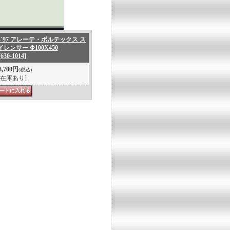
0 -`97 アレーテ・ボルテックス ス
レンサー Φ100X450
[630-1014]
8,700円
(税込)
[在庫あり]