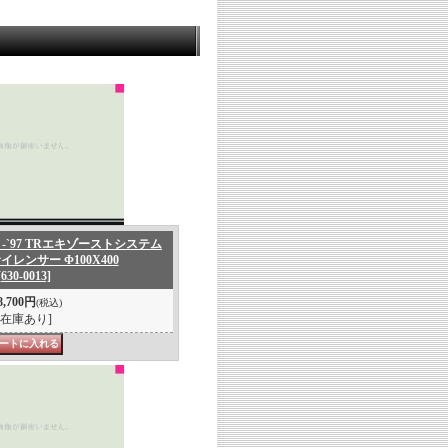
00 -`97 TRエキゾーストシステム
レンサー Φ100X400
[630-0013]
8,700円
(税込)
[在庫あり]