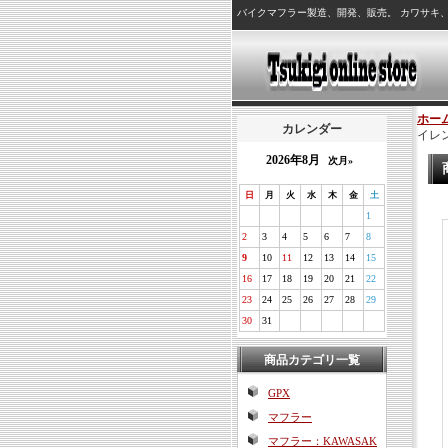
バイクマフラー製造、開発、販売。 カワサキ
ホー
カレンダー
イレン
2026年8月
次月»
日
月
火
水
木
金
土
1
2
3
4
5
6
7
8
9
10
11
12
13
14
15
16
17
18
19
20
21
22
23
24
25
26
27
28
29
30
31
商品カテゴリ一覧
GPX
マフラー
マフラー：KAWASAK