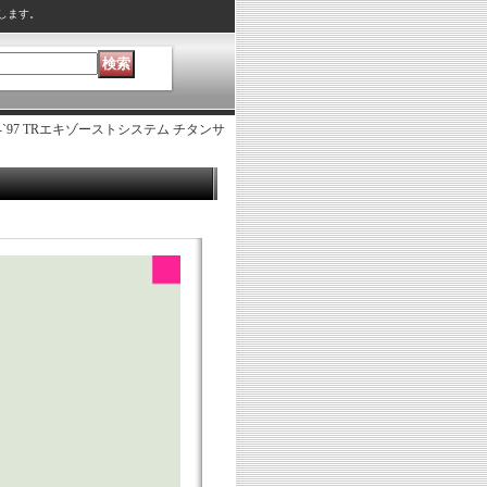
します。
00 -`97 TRエキゾーストシステム チタンサ