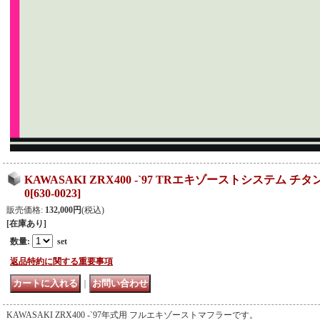
KAWASAKI ZRX400 -`97 TRエキゾーストシステム チタ
0
[
630-0023
]
販売価格
:
132,000円
(税込)
[在庫あり]
数量
:
set
返品特約に関する重要事項
｜
KAWASAKI ZRX400 -`97年式用 フルエキゾーストマフラーです。