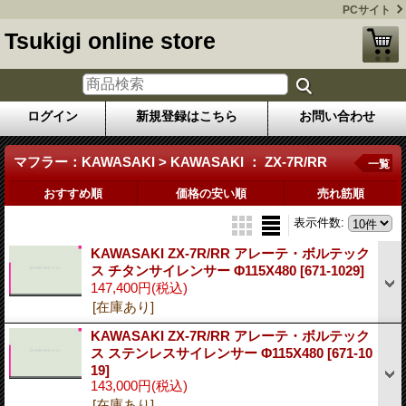
PCサイト
Tsukigi online store
ログイン
新規登録はこちら
お問い合わせ
マフラー：KAWASAKI > KAWASAKI ： ZX-7R/RR
一覧
おすすめ順
価格の安い順
売れ筋順
表示件数
:
KAWASAKI ZX-7R/RR アレーテ・ボルテック
ス チタンサイレンサー Φ115X480
[671-1029]
147,400円
(税込)
[在庫あり]
KAWASAKI ZX-7R/RR アレーテ・ボルテック
ス ステンレスサイレンサー Φ115X480
[671-10
19]
143,000円
(税込)
[在庫あり]