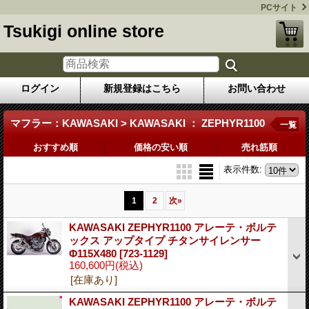
PCサイト
Tsukigi online store
ログイン
新規登録はこちら
お問い合わせ
マフラー：KAWASAKI > KAWASAKI ： ZEPHYR1100
一覧
おすすめ順
価格の安い順
売れ筋順
表示件数
:
1
2
次
»
KAWASAKI ZEPHYR1100 アレーテ・ボルテ
ックス アップタイプ チタンサイレンサー
Φ115X480
[723-1129]
160,600円
(税込)
[在庫あり]
KAWASAKI ZEPHYR1100 アレーテ・ボルテ